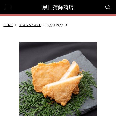
黒田蒲鉾商店
HOME
天ぷら＆その他
えび天2枚入り
会員登録
マイページ
カート
CATEGORY
セット商品
贈答用
御自宅用
蒲鉾屋さんのコロッケ
天ぷら＆その他