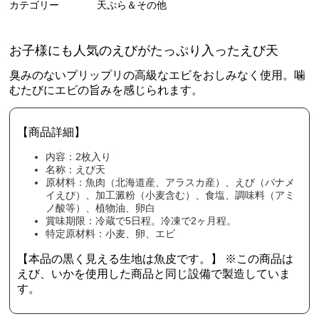
カテゴリー
天ぷら＆その他
お子様にも人気のえびがたっぷり入ったえび天
臭みのないプリップリの高級なエビをおしみなく使用。噛
むたびにエビの旨みを感じられます。
【商品詳細】
内容：2枚入り
名称：えび天
原材料：魚肉（北海道産、アラスカ産）、えび（バナメ
イえび）、加工澱粉（小麦含む）、食塩、調味料（アミ
ノ酸等）、植物油、卵白
賞味期限：冷蔵で5日程。冷凍で2ヶ月程。
特定原材料：小麦、卵、エビ
【本品の黒く見える生地は魚皮です。】 ※この商品は
えび、いかを使用した商品と同じ設備で製造していま
す。