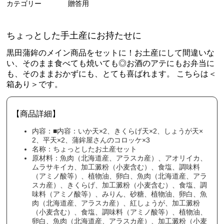
カテゴリー
贈答用
ちょっとした手土産にお持たせに
黒田蒲鉾のメイン商品をセットに！お土産にして間違いな
い、そのまま食べても焼いても◎お酒のアテにもお弁当に
も、そのままおかずにも、とても喜ばれます。 こちらは＜
箱あり＞です。
【商品詳細】
内容：■内容：いか天×2、きくらげ天×2、しょうが天×
2、平天×2、蒲鉾屋さんのコロッケ×3
名称：ちょっとしたお土産セット
原材料：魚肉（北海道産、アラスカ産）、アオリイカ、
ムラサキイカ、加工澱粉（小麦含む）、食塩、調味料
（アミノ酸等）、植物油、卵白、魚肉（北海道産、アラ
スカ産）、きくらげ、加工澱粉（小麦含む）、食塩、調
味料（アミノ酸等）、みりん、砂糖、植物油、卵白、魚
肉（北海道産、アラスカ産）、紅しょうが、加工澱粉
（小麦含む）、食塩、調味料（アミノ酸等）、植物油、
卵白、魚肉（北海道産、アラスカ産）、加工澱粉（小麦