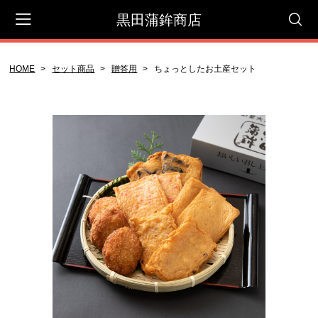
黒田蒲鉾商店
HOME
セット商品
贈答用
ちょっとしたお土産セット
会員登録
マイページ
カート
CATEGORY
セット商品
贈答用
御自宅用
蒲鉾屋さんのコロッケ
天ぷら＆その他